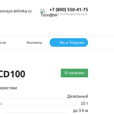
+7 (800) 550‑41‑75
kovaya-tehnika.ru
Звонок по РФ бесплатный
сти
Контакты
Мы в Telegram
CD100
В наличии
еристики
Дизельный
ь
10 т
до 3.6 м