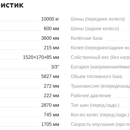
ристик
10000 кг
Шины (переднее колесо)
600 мм
Шины (заднее колесо)
3600 мм
Колёсная база
215 мм
Колея (переднее/заднее ко
1520×170×85 мм
Собственный вес (без нагр
3/3°
Батарея (напряжение/ёмко
5827 мм
Объем топливного бака
272 мм
Трансмиссия (вперед/наза
222 мм
Рабочее давление
2870 мм
Тип шин (перед./задн.)
745 мм
Кол-во колес (перед./задн.)
1705 мм
Скорость опускания (при п