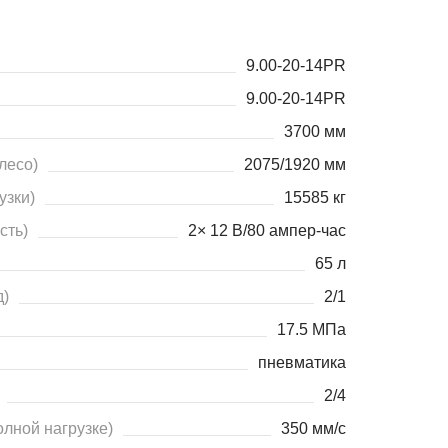
9.00-20-14PR
9.00-20-14PR
3700 мм
лесо)
2075/1920 мм
узки)
15585 кг
сть)
2× 12 В/80 ампер-час
65 л
д)
2/1
17.5 МПа
пневматика
2/4
олной нагрузке)
350 мм/с