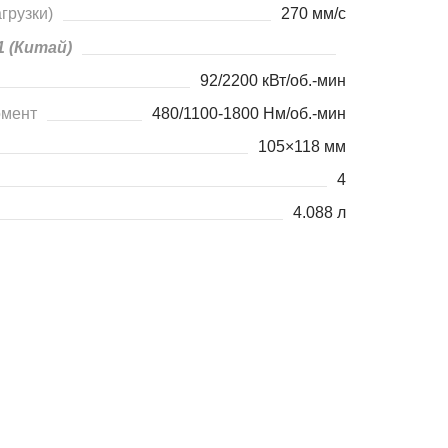
грузки)
270 мм/с
1 (Китай)
92/2200 кВт/об.-мин
омент
480/1100-1800 Нм/об.-мин
105×118 мм
4
4.088 л