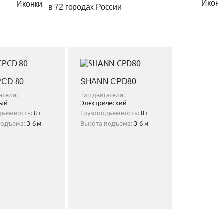
в 72 городах России
PCD 80
SHANN CPD80
ателя:
Тип двигателя:
ный
Электрический
дъемность:
8 т
Грузоподъемность:
8 т
подъема:
3-6 м
Высота подъема:
3-6 м