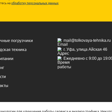
тесь на
обработку персональных данных
чные погрузчики
mail@tolkovaya-tehnika.ru
дская техника
г. Уфа, улица Айская 46
мпании
Ежедневно с 9:00 до 19:0
нг
сти
акты
ехнологии для улучшения работы сервиса и анализа трафика. Неко