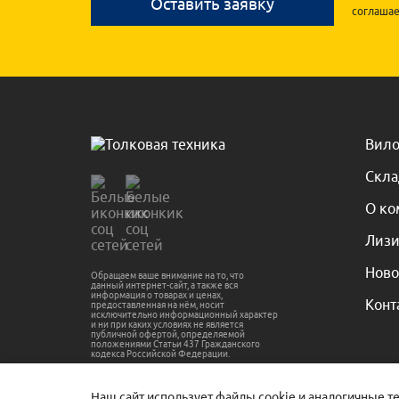
Оставить заявку
соглашае
Вило
Скла
О ко
Лизи
Ново
Обращаем ваше внимание на то, что
данный интернет-сайт, а также вся
информация о товарах и ценах,
Конт
предоставленная на нём, носит
исключительно информационный характер
и ни при каких условиях не является
публичной офертой, определяемой
положениями Статьи 437 Гражданского
кодекса Российской Федерации.
Наш сайт использует файлы cookie и аналогичные т