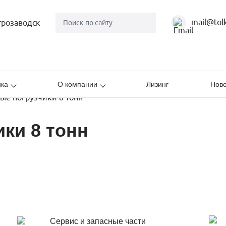
mail@tolk
трозаводск
ика
О компании
Лизинг
Ново
ые погрузчики 8 тонн
ки 8 тонн
Сервис и запасные части